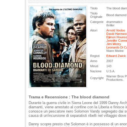
Titolo
The blood dia
Titolo
Blood diamond 
Originale
Categorie
drammatico
thriller
Attori
Arnold Vosloo
David Harewo
Djimon Houns
Jennifer Conne
Jimi Mistry
Leonardo Di Ca
Ntare Mwine
Registi
Edward Zwick
Anno
2007
Minuti
143
Nazione
U.S.A.
Warner Bros Pi
Copyright
Productions.
Trama e Recensione : The blood diamond
Durante la guerra civile in Sierra Leone del 1999 Danny Arche
diamanti, viene arrestato al confine con la Liberia e finisce 
conosce un pescatore nero Solomon Vandy segregato dai suo
causa di un'incursione di separatisti ribelli nel villaggio dove
Danny scopre presto che Solomon è in possesso di un eno