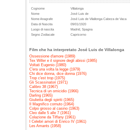
Cognome
Villalonga
Nome
José Luis de
Nome Anagrafe
José Luis de Vilallonga Cabeza de Vaca
Data di Nascita
09/01/1920
Luogo di nascita
Madrid, Spagna
Segno Zodiacale
Capricorno
Film che ha interpretato José Luis de Villalonga
Ossessione d'amore (1989)
Tex Willer e il signore degli abissi (1985)
Voltati Eugenio (1980)
C'era una volta la legge (1979)
Chi dice donna, dice donna (1976)
Trop c'est trop (1975)
Gli Scassinatori (1971)
Calibro 38 (1967)
Tecnica di un omicidio (1966)
Darling (1965)
Giulietta degli spiriti (1965)
Il Magnifico cornuto (1964)
Colpo grosso al casino (1963)
Cleo dalle 5 alle 7 (1961)
Colazione da Tiffany (1961)
I Celebri amori di Enrico IV (1961)
Les Amants (1958)