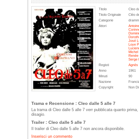
Titolo
Cleo da
Titolo Originale
Cléo de
Categorie
dramma
Attori
Antoine
Corinn
Domini
Doroth
José Lu
Loye 
Lucien
Michel
Renée
Serge 
Registi
Agnès 
Anno
1961
Minuti
90
Nazione
Francia
Copyright
Non Di
Trama e Recensione : Cleo dalle 5 alle 7
La trama di Cleo dalle 5 alle 7 verr pubblicata quanto prima,
disagio.
Trailer : Cleo dalle 5 alle 7
Il trailer di Cleo dalle 5 alle 7 non ancora disponibile.
Inserisci un commento