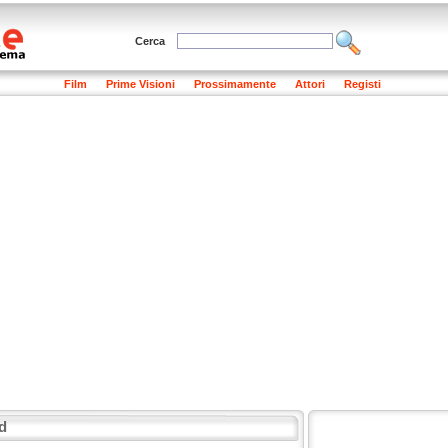
Cerca
Film
Prime Visioni
Prossimamente
Attori
Registi
d