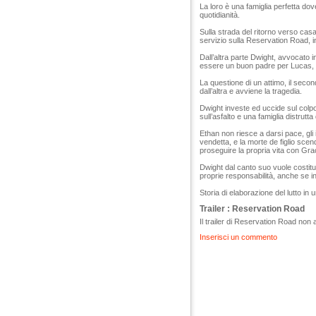
La loro è una famiglia perfetta dov
quotidianità.
Sulla strada del ritorno verso casa
servizio sulla Reservation Road, i
Dall’altra parte Dwight, avvocato i
essere un buon padre per Lucas, s
La questione di un attimo, il secon
dall’altra e avviene la tragedia.
Dwight investe ed uccide sul colpo
sull’asfalto e una famiglia distrutta
Ethan non riesce a darsi pace, gli
vendetta, e la morte de figlio sce
proseguire la propria vita con Gra
Dwight dal canto suo vuole costitui
proprie responsabilità, anche se i
Storia di elaborazione del lutto in
Trailer : Reservation Road
Il trailer di Reservation Road non 
Inserisci un commento