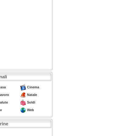
nali
asa
Cinema
avoro
Natale
alute
Soldi
v
Web
trine