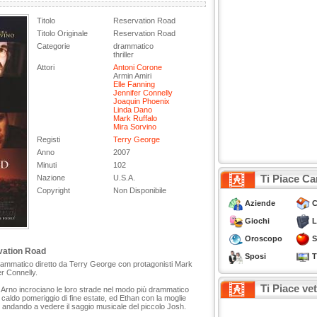
Titolo
Reservation Road
Titolo Originale
Reservation Road
Categorie
drammatico
thriller
Attori
Antoni Corone
Armin Amiri
Elle Fanning
Jennifer Connelly
Joaquin Phoenix
Linda Dano
Mark Ruffalo
Mira Sorvino
Registi
Terry George
Anno
2007
Minuti
102
Ti Piace Ca
Nazione
U.S.A.
Copyright
Non Disponibile
Aziende
C
Giochi
L
Oroscopo
S
vation Road
Sposi
T
drammatico diretto da Terry George con protagonisti Mark
r Connelly.
Ti Piace ve
Arno incrociano le loro strade nel modo più drammatico
 caldo pomeriggio di fine estate, ed Ethan con la moglie
o andando a vedere il saggio musicale del piccolo Josh.