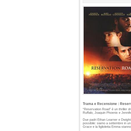
Trama e Recensione : Reser
“Reservation Road” è un thriller 
Ruffalo, Joaquin Phoenix e Jennife
Due padri Ethan Learner e Dwight 
possibile: siamo a settembre in un
Grace e la figlioletta Emma stann