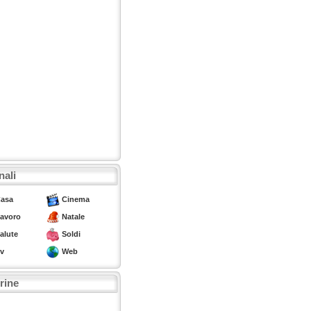
nali
asa
Cinema
avoro
Natale
alute
Soldi
v
Web
trine