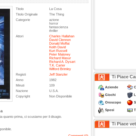
Titolo
La Cosa
Titolo Originale
The Thing
Categorie
azione
horror
fantascienza
thriller
Attori
Charles Hallahan
David Clennon
Donald Moffat
Keith David
Kurt Russell
Peter Maloney
Richard Masur
Richard A. Dysart
T.K. Carter
Wilford Brimley
Registi
Jeff Stanzler
Ti Piace Ca
Anno
1982
Minuti
109
Aziende
C
Nazione
U.S.A.
Giochi
L
Copyright
Non Disponibile
Oroscopo
S
Sposi
T
sa
a quanto prima, ci scusiamo per il disagio.
Ti Piace ve
ponibile.
Commenti (0)