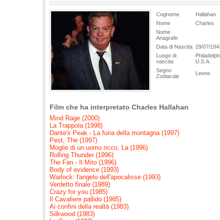
Cognome
Hallahan
Nome
Charles
Nome
Anagrafe
Data di Nascita
29/07/194
Luogo di
Philadelph
nascita
U.S.A.
Segno
Leone
Zodiacale
Film che ha interpretato Charles Hallahan
Mind Rage (2000)
La Trappola (1998)
Dante's Peak - La furia della montagna (1997)
Pest, The (1997)
Moglie di un uomo ricco, La (1996)
Rolling Thunder (1996)
The Fan - Il Mito (1996)
Body of evidence (1993)
Warlock: l'angelo dell'apocalisse (1993)
Verdetto finale (1989)
Crazy for you (1985)
Il Cavaliere pallido (1985)
Ai confini della realtà (1983)
Silkwood (1983)