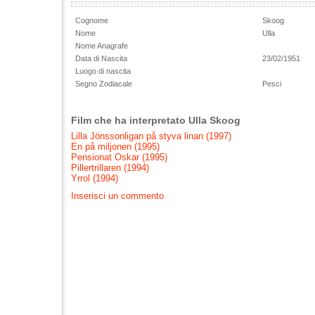
Cognome
Skoog
Nome
Ulla
Nome Anagrafe
Data di Nascita
23/02/1951
Luogo di nascita
Segno Zodiacale
Pesci
Film che ha interpretato Ulla Skoog
Lilla Jönssonligan på styva linan (1997)
En på miljonen (1995)
Pensionat Oskar (1995)
Pillertrillaren (1994)
Yrrol (1994)
Inserisci un commento