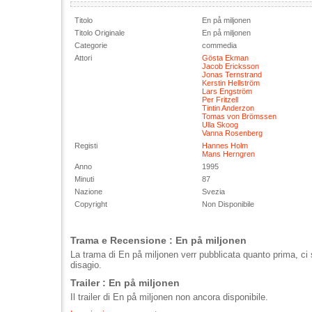
Titolo
En på miljonen
Titolo Originale
En på miljonen
Categorie
commedia
Attori
Gösta Ekman
Jacob Ericksson
Jonas Ternstrand
Kerstin Hellström
Lars Engström
Per Fritzell
Tintin Anderzon
Tomas von Brömssen
Ulla Skoog
Vanna Rosenberg
Registi
Hannes Holm
Mans Herngren
Anno
1995
Minuti
87
Nazione
Svezia
Copyright
Non Disponibile
Trama e Recensione : En på miljonen
La trama di En på miljonen verr pubblicata quanto prima, ci 
disagio.
Trailer : En på miljonen
Il trailer di En på miljonen non ancora disponibile.