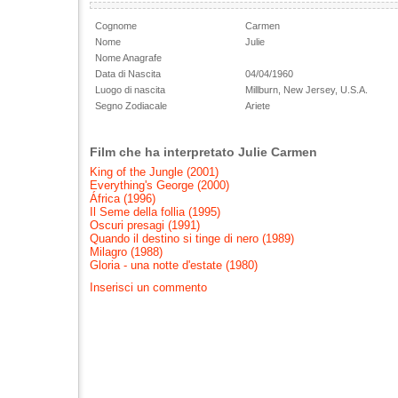
Cognome
Carmen
Nome
Julie
Nome Anagrafe
Data di Nascita
04/04/1960
Luogo di nascita
Millburn, New Jersey, U.S.A.
Segno Zodiacale
Ariete
Film che ha interpretato Julie Carmen
King of the Jungle (2001)
Everything's George (2000)
África (1996)
Il Seme della follia (1995)
Oscuri presagi (1991)
Quando il destino si tinge di nero (1989)
Milagro (1988)
Gloria - una notte d'estate (1980)
Inserisci un commento