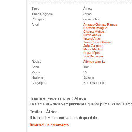
Titolo
África
Titolo Originale
África
Categorie
drammatico
Attori
Amparo Gómez Ramos
Carmen Balagué
Chema Muñoz
Elena Anaya
Imanol Arias
Juan Carlos Alonso
Julie Carmen
Miguel Arribas
Pepa López
Zoe Berriatúa
Registi
Alfonso Ungría
Anno
1996
Minuti
95
Nazione
Spagna
Copyright
Non Disponibile
Trama e Recensione : África
La trama di África verr pubblicata quanto prima, ci scusiamo 
Trailer : África
Il trailer di África non ancora disponibile.
Inserisci un commento