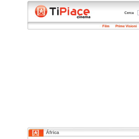
Cerca
Film
Prime Visioni
África