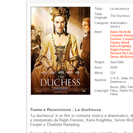
Titolo
La duchessa
Titolo
The Duchess
Originale
Categorie
drammatico
storico
Attori
Aidan McArdle
Charlotte Rampl
Dominic Coope
Hayley Atwell
Keira Knightley
Ralph Fiennes
Richard McCab
Simon McBurne
Registi
Saul Dibb
Anno
2008
Minuti
110
U.S.A., Italia, 
Nazione
Danimarca
Boom, BBC Film
Copyright
Films, Pathe Pr
Films
Trama e Recensione : La duchessa
“La duchessa” è un film in costume storico e drammatico, di
e interpretato da Ralph Fiennes, Keira Knightley, Simon M
Cooper e Charlotte Rampling.