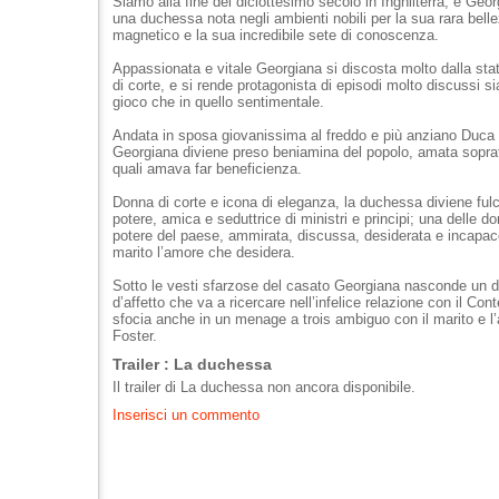
Siamo alla fine del diciottesimo secolo in Inghilterra, e Ge
una duchessa nota negli ambienti nobili per la sua rara belle
magnetico e la sua incredibile sete di conoscenza.
Appassionata e vitale Georgiana si discosta molto dalla stat
di corte, e si rende protagonista di episodi molto discussi s
gioco che in quello sentimentale.
Andata in sposa giovanissima al freddo e più anziano Duca
Georgiana diviene preso beniamina del popolo, amata sopratt
quali amava far beneficienza.
Donna di corte e icona di eleganza, la duchessa diviene fulcro
potere, amica e seduttrice di ministri e principi; una delle d
potere del paese, ammirata, discussa, desiderata e incapace
marito l’amore che desidera.
Sotto le vesti sfarzose del casato Georgiana nasconde un d
d’affetto che va a ricercare nell’infelice relazione con il Con
sfocia anche in un menage a trois ambiguo con il marito e 
Foster.
Trailer : La duchessa
Il trailer di La duchessa non ancora disponibile.
Inserisci un commento