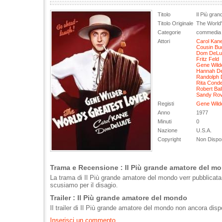
Titolo
Il Più gra
Titolo Originale
The World'
Categorie
commedia
Attori
Carol Kan
Cousin Bu
Dom DeLu
Fritz Feld
Gene Wild
Hannah D
Randolph 
Rita Cond
Robert Bal
Sandy Rov
Registi
Gene Wild
Anno
1977
Minuti
0
Nazione
U.S.A.
Copyright
Non Dispon
Trama e Recensione : Il Più grande amatore del m
La trama di Il Più grande amatore del mondo verr pubblicata
scusiamo per il disagio.
Trailer : Il Più grande amatore del mondo
Il trailer di Il Più grande amatore del mondo non ancora dispo
Inserisci un commento