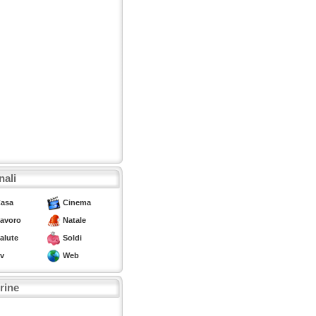
nali
asa
Cinema
avoro
Natale
alute
Soldi
v
Web
trine