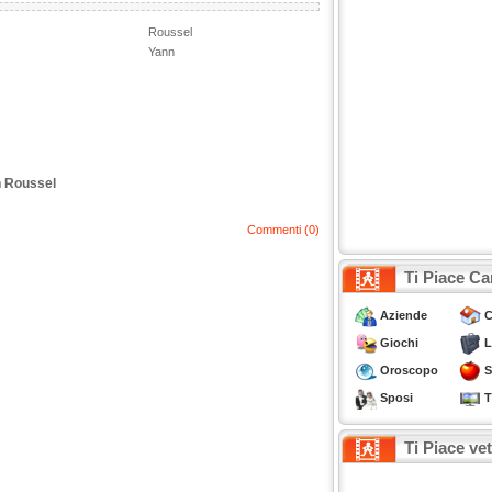
Roussel
Yann
n Roussel
Commenti (0)
Ti Piace Ca
Aziende
C
Giochi
L
Oroscopo
S
Sposi
T
Ti Piace ve