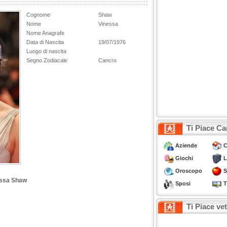
Cognome
Shaw
Nome
Vinessa
Nome Anagrafe
Data di Nascita
19/07/1976
Luogo di nascita
Segno Zodiacale
Cancro
Ti Piace Ca
Aziende
C
Giochi
L
Oroscopo
S
essa Shaw
Sposi
T
Ti Piace ve