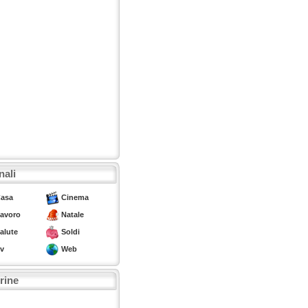
nali
asa
Cinema
avoro
Natale
alute
Soldi
v
Web
trine