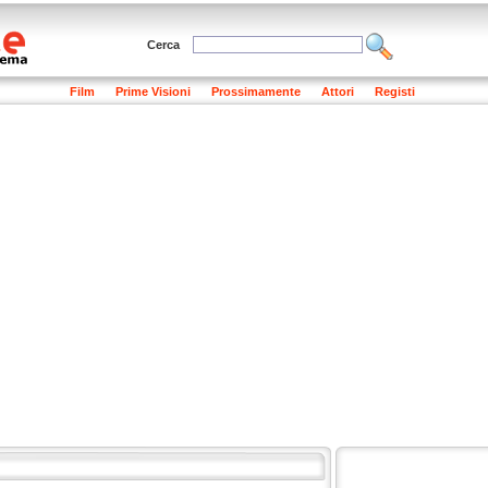
Cerca
Film
Prime Visioni
Prossimamente
Attori
Registi