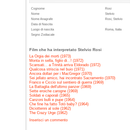
Cognome
Rosi
Nome
Stelvio
Nome Anagrafe
Rosi, Stelvio
Data di Nascita
Luogo di nascita
Roma, Italia
Segno Zodiacale
Film che ha interpretato Stelvio Rosi
La Orgia dei morti (1973)
Monta in sella, figlio di...! (1972)
Scansati... a Trinità arriva Eldorado (1972)
Qualcosa striscia nel buio (1971)
Ancora dollari per i MacGregor (1970)
Sei jellato amico, hai incontrato Sacramento (1970)
Franco e Ciccio sul sentiero di guerra (1969)
La Battaglia dell'ultimo panzer (1969)
Sette eroiche carogne (1969)
Soldati e caporali (1965)
Canzoni bulli e pupe (1964)
Che fine ha fatto Totò baby? (1964)
Diciottenni al sole (1962)
The Crazy Urge (1962)
Inserisci un commento