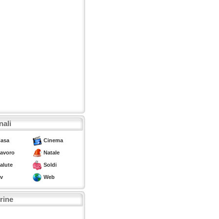
nali
asa
Cinema
avoro
Natale
alute
Soldi
v
Web
trine