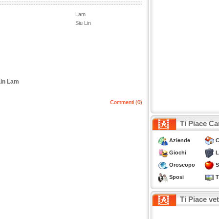
Lam
Siu Lin
Lin Lam
Commenti (0)
Ti Piace Ca
Aziende
C
Giochi
L
Oroscopo
S
Sposi
T
Ti Piace ve