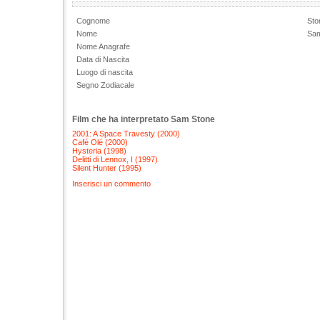
Cognome
Sto
Nome
Sa
Nome Anagrafe
Data di Nascita
Luogo di nascita
Segno Zodiacale
Film che ha interpretato Sam Stone
2001: A Space Travesty (2000)
Café Olé (2000)
Hysteria (1998)
Delitti di Lennox, I (1997)
Silent Hunter (1995)
Inserisci un commento