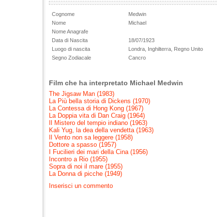
Cognome
Medwin
Nome
Michael
Nome Anagrafe
Data di Nascita
18/07/1923
Luogo di nascita
Londra, Inghilterra, Regno Unito
Segno Zodiacale
Cancro
Film che ha interpretato Michael Medwin
The Jigsaw Man (1983)
La Più bella storia di Dickens (1970)
La Contessa di Hong Kong (1967)
La Doppia vita di Dan Craig (1964)
Il Mistero del tempio indiano (1963)
Kali Yug, la dea della vendetta (1963)
Il Vento non sa leggere (1958)
Dottore a spasso (1957)
I Fucilieri dei mari della Cina (1956)
Incontro a Rio (1955)
Sopra di noi il mare (1955)
La Donna di picche (1949)
Inserisci un commento