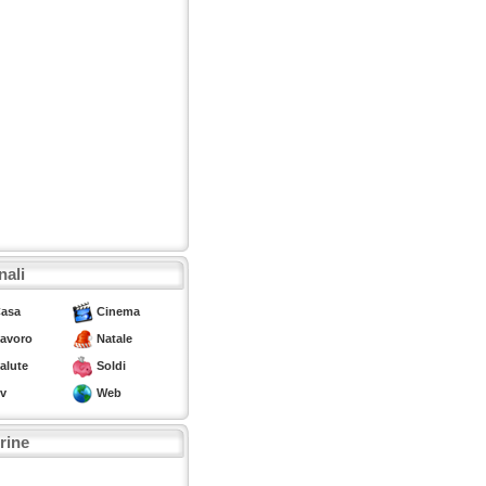
nali
asa
Cinema
avoro
Natale
alute
Soldi
v
Web
trine