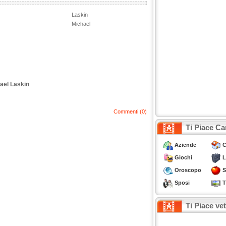
Laskin
Michael
hael Laskin
)
Commenti (0)
Ti Piace Ca
Aziende
C
Giochi
L
Oroscopo
S
Sposi
T
Ti Piace ve