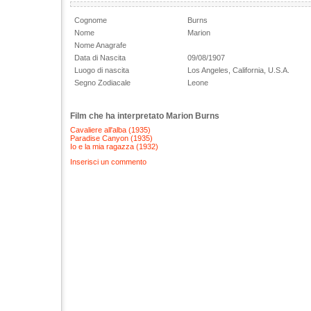
Cognome
Burns
Nome
Marion
Nome Anagrafe
Data di Nascita
09/08/1907
Luogo di nascita
Los Angeles, California, U.S.A.
Segno Zodiacale
Leone
Film che ha interpretato Marion Burns
Cavaliere all'alba (1935)
Paradise Canyon (1935)
Io e la mia ragazza (1932)
Inserisci un commento