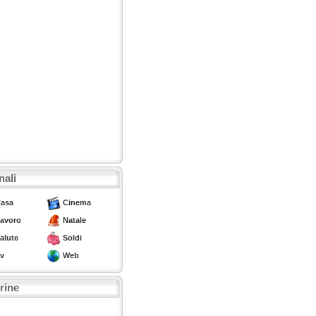
nali
asa
Cinema
avoro
Natale
alute
Soldi
v
Web
trine