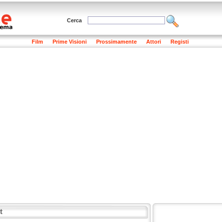
Cerca
Film
Prime Visioni
Prossimamente
Attori
Registi
t