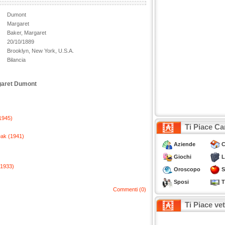
Dumont
Margaret
Baker, Margaret
20/10/1889
Brooklyn, New York, U.S.A.
Bilancia
rgaret Dumont
1945)
Ti Piace Ca
eak (1941)
Aziende
C
Giochi
L
(1933)
Oroscopo
S
Sposi
T
Commenti (0)
Ti Piace ve