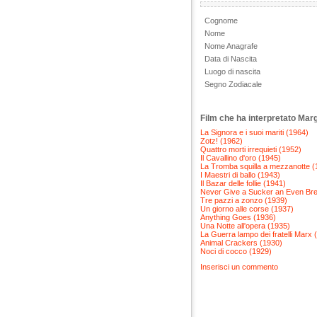
Cognome
Nome
Nome Anagrafe
Data di Nascita
Luogo di nascita
Segno Zodiacale
Film che ha interpretato Ma
La Signora e i suoi mariti (1964)
Zotz! (1962)
Quattro morti irrequieti (1952)
Il Cavallino d'oro (1945)
La Tromba squilla a mezzanotte (
I Maestri di ballo (1943)
Il Bazar delle follie (1941)
Never Give a Sucker an Even Br
Tre pazzi a zonzo (1939)
Un giorno alle corse (1937)
Anything Goes (1936)
Una Notte all'opera (1935)
La Guerra lampo dei fratelli Marx 
Animal Crackers (1930)
Noci di cocco (1929)
Inserisci un commento