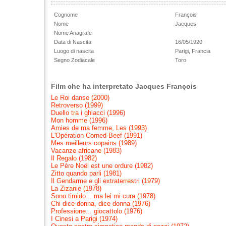
Cognome
François
Nome
Jacques
Nome Anagrafe
Data di Nascita
16/05/1920
Luogo di nascita
Parigi, Francia
Segno Zodiacale
Toro
Film che ha interpretato Jacques François
Le Roi danse (2000)
Retroverso (1999)
Duello tra i ghiacci (1996)
Mon homme (1996)
Amies de ma femme, Les (1993)
L'Opération Corned-Beef (1991)
Mes meilleurs copains (1989)
Vacanze africane (1983)
Il Regalo (1982)
Le Père Noël est une ordure (1982)
Zitto quando parli (1981)
Il Gendarme e gli extraterrestri (1979)
La Zizanie (1978)
Sono timido... ma lei mi cura (1978)
Chi dice donna, dice donna (1976)
Professione... giocattolo (1976)
I Cinesi a Parigi (1974)