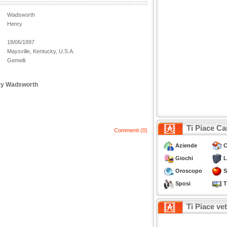
Wadsworth
Henry
18/06/1897
Maysville, Kentucky, U.S.A.
Gemelli
nry Wadsworth
Ti Piace Ca
Commenti (0)
Aziende
C
Giochi
L
Oroscopo
S
Sposi
T
Ti Piace ve