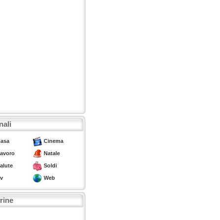
nali
asa
Cinema
avoro
Natale
alute
Soldi
v
Web
trine