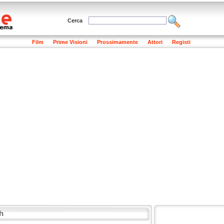
Cerca
Film
Prime Visioni
Prossimamente
Attori
Registi
h