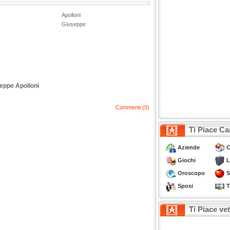
Apolloni
Giuseppe
seppe Apolloni
Commenti (0)
Ti Piace Ca
Aziende
C
Giochi
L
Oroscopo
S
Sposi
T
Ti Piace ve