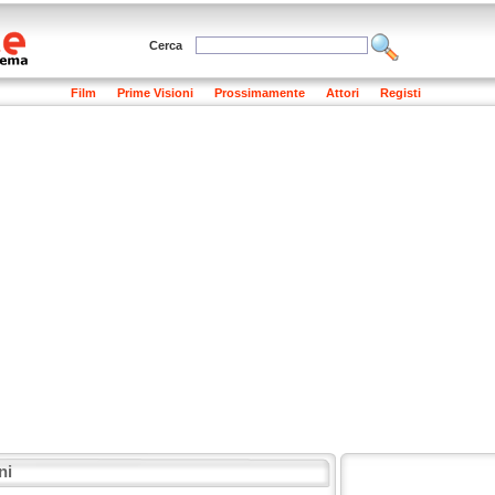
Cerca
Film
Prime Visioni
Prossimamente
Attori
Registi
ni