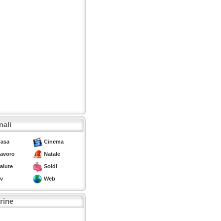
nali
asa
Cinema
avoro
Natale
alute
Soldi
v
Web
trine