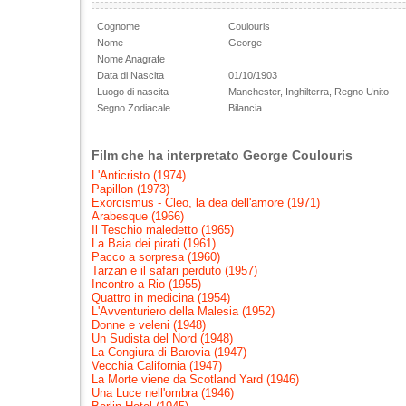
Cognome
Coulouris
Nome
George
Nome Anagrafe
Data di Nascita
01/10/1903
Luogo di nascita
Manchester, Inghilterra, Regno Unito
Segno Zodiacale
Bilancia
Film che ha interpretato George Coulouris
L'Anticristo (1974)
Papillon (1973)
Exorcismus - Cleo, la dea dell'amore (1971)
Arabesque (1966)
Il Teschio maledetto (1965)
La Baia dei pirati (1961)
Pacco a sorpresa (1960)
Tarzan e il safari perduto (1957)
Incontro a Rio (1955)
Quattro in medicina (1954)
L'Avventuriero della Malesia (1952)
Donne e veleni (1948)
Un Sudista del Nord (1948)
La Congiura di Barovia (1947)
Vecchia California (1947)
La Morte viene da Scotland Yard (1946)
Una Luce nell'ombra (1946)