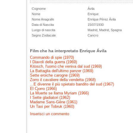
Cognome
Ávila
Nome
Enrique
Nome Anagrafe
Enrique Pérez Ávila
Data di Nascita
15/07/1930
Luogo di nascita
Madrid, Madrid, Spagna
Segno Zodiacale
Cancro
Film che ha interpretato Enrique Ávila
Commando di spie (1970)
I Diavoli della guerra (1969)
Kitosch, l'uomo che veniva dal sud (1969)
La Battaglia dell'ultimo panzer (1969)
Sette eroiche carogne (1969)
Zorro il cavaliere della vendetta (1968)
...E divenne il più spietato bandito del sud (1967)
El Cjorro (1966)
La Muerte se llama Myriam (1966)
I Sette gladiatori (1962)
Madame Sans-Gêne (1961)
Un Taxi per Tobruk (1960)
Inserisci un commento