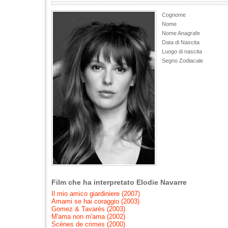
Cognome
Nome
Nome Anagrafe
Data di Nascita
Luogo di nascita
Segno Zodiacale
Film che ha interpretato Elodie Navarre
Il mio amico giardiniere (2007)
Amami se hai coraggio (2003)
Gomez & Tavarès (2003)
M'ama non m'ama (2002)
Scènes de crimes (2000)