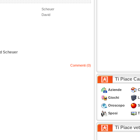
Scheuer
David
id Scheuer
Commenti (0)
Ti Piace Ca
Aziende
C
Giochi
L
Oroscopo
S
Sposi
T
Ti Piace ve