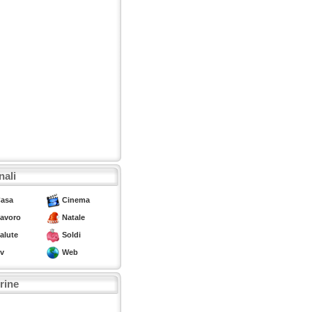
nali
asa
Cinema
avoro
Natale
alute
Soldi
v
Web
trine