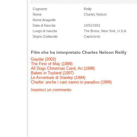
Cognome
Reilly
Nome
Charles Nelson
Nome Anagrafe
Data di Nascita
13/01/1931
Luogo di nascita
The Bronx, New York, U.S.A.
Segno Zodiacale
Capricorno
Film che ha interpretato Charles Nelson Reilly
Gaydar (2002)
The First of May (1999)
All Dogs Christmas Carol, An (1998)
Babes in Toyland (1997)
Le Avventure di Stanley (1994)
Charlie: anche i cani vanno in paradiso (1989)
Inserisci un commento