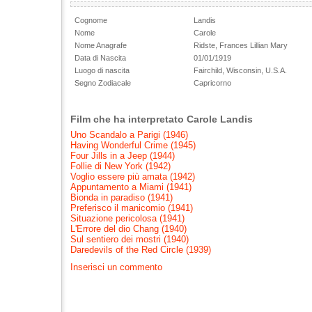
Cognome
Landis
Nome
Carole
Nome Anagrafe
Ridste, Frances Lillian Mary
Data di Nascita
01/01/1919
Luogo di nascita
Fairchild, Wisconsin, U.S.A.
Segno Zodiacale
Capricorno
Film che ha interpretato Carole Landis
Uno Scandalo a Parigi (1946)
Having Wonderful Crime (1945)
Four Jills in a Jeep (1944)
Follie di New York (1942)
Voglio essere più amata (1942)
Appuntamento a Miami (1941)
Bionda in paradiso (1941)
Preferisco il manicomio (1941)
Situazione pericolosa (1941)
L'Errore del dio Chang (1940)
Sul sentiero dei mostri (1940)
Daredevils of the Red Circle (1939)
Inserisci un commento