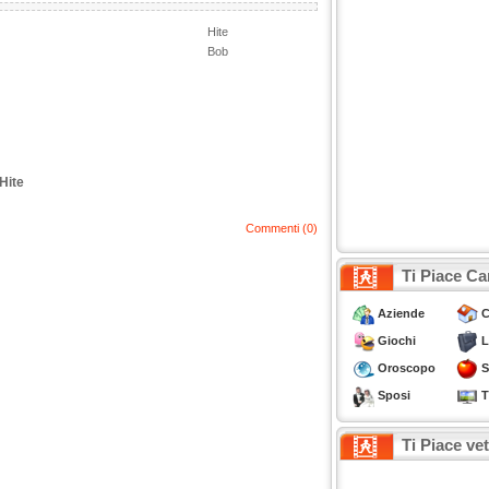
Hite
Bob
Hite
Commenti (0)
Ti Piace Ca
Aziende
C
Giochi
L
Oroscopo
S
Sposi
T
Ti Piace ve