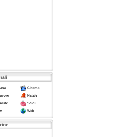
nali
asa
Cinema
avoro
Natale
alute
Soldi
v
Web
trine