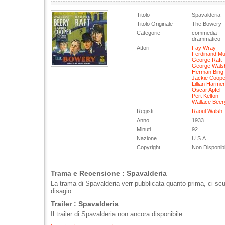
Titolo
Spavalderia
Titolo Originale
The Bowery
Categorie
commedia
drammatico
Attori
Fay Wray
Ferdinand Mu
George Raft
George Wals
Herman Bing
Jackie Coope
Lillian Harmer
Oscar Apfel
Pert Kelton
Wallace Beer
Registi
Raoul Walsh
Anno
1933
Minuti
92
Nazione
U.S.A.
Copyright
Non Disponibi
Trama e Recensione : Spavalderia
La trama di Spavalderia verr pubblicata quanto prima, ci scu
disagio.
Trailer : Spavalderia
Il trailer di Spavalderia non ancora disponibile.