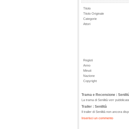
Titolo
Titolo Originale
Categorie
Attori
Registi
Anno
Minuti
Nazione
Copyright
Trama e Recensione : Senilit
La trama di Senilità verr pubblicat
Trailer : Senilità
Il trailer di Senilità non ancora disp
Inserisci un commento