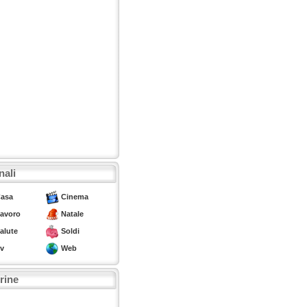
nali
asa
Cinema
avoro
Natale
alute
Soldi
v
Web
trine