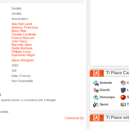
Senilità
Senilità
drammatico
Aldo Bufi Landi
Anthony Franciosa
Betsy Blair
Claudia Cardinale
Franca Mazzoni
John Stacy
Marcella Valeri
Nadia Marlowa
Philippe Leroy
Raimondo Magni
Mauro Bolognini
1962
118
Ti Piace Ca
Italia, Francia
Non Disponibile
Aziende
C
Giochi
L
à
Oroscopo
S
a quanto prima, ci scusiamo per il disagio.
Sposi
T
onibile.
Ti Piace ve
Commenti (0)