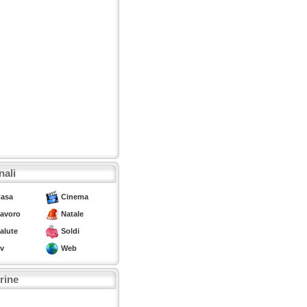
nali
asa
Cinema
avoro
Natale
alute
Soldi
v
Web
trine