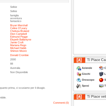
Selkie
Selkie
famiglia
avventura
fantastico
Bryan Marshall
Celine O'Leary
Chelsea Bruland
Dion Campbell
Edmund Pegge
Elspeth Ballantyne
Jamie Croft
Mariana Rego
Michael Habib
Shimon Moore
Donald Crombie
Ti Piace Ca
2000
88
Aziende
C
Australia
Non Disponibile
Giochi
L
Oroscopo
S
Sposi
T
quanto prima, ci scusiamo per il disagio.
Ti Piace ve
nibile.
Commenti (0)