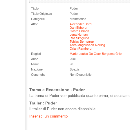
Titolo
Puder
Titolo Originale
Puder
Categorie
drammatico
Attori
Alexander Bard
Dan Ekborg
Gösta Ekman
Lena Nyman
Rolf Skoglund
Tobias Bernstrup
Tova Magnusson-Norling
Örjan Ramberg
Registi
Marie-Louise De Geer Bergenstråhle
Anno
2001
Minuti
90
Nazione
Svezia
Copyright
Non Disponibile
Trama e Recensione : Puder
La trama di Puder verr pubblicata quanto prima, ci scusiamo 
Trailer : Puder
Il trailer di Puder non ancora disponibile.
Inserisci un commento