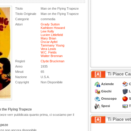
Titolo
Man on the Flying Trapeze
Titolo Originale
Man on the Flying Trapeze
Categorie
commedia
Attori
Grady Sutton
Kathleen Howard
Lew Kelly
Lucien Littlefield
Mary Brian
Oscar Apfel
Tammany Young
Vera Lewis
W.C. Fields
Walter Brennan
Registi
Clyde Bruckman
Anno
1935
Minuti
65
Ti Piace Ca
Nazione
U.S.A.
Copyright
Non Disponibile
Aziende
C
Giochi
L
Oroscopo
S
Sposi
T
 the Flying Trapeze
peze verr pubblicata quanto prima, ci scusiamo per il
Ti Piace ve
rapeze
peze non ancora disponibile.