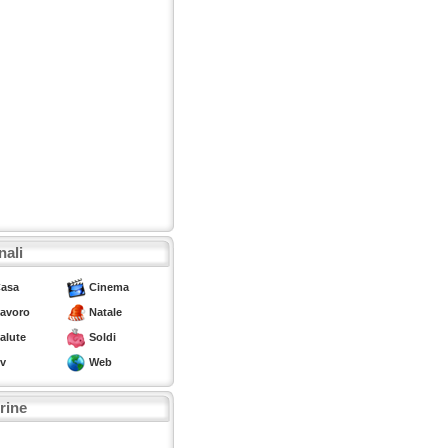
nali
asa
Cinema
avoro
Natale
alute
Soldi
v
Web
trine