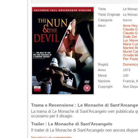
Titolo
Le Monach
Titolo Originale
Le Monach
Categorie
horror
Attori
Anne Hey
Claudia G
Claudio G
Duilio Del
Luc Mere
Maria Cu
Martine B
Muriel Cat
Ornella Mu
Pier Paol
Registi
Domenico 
Anno
1973
Minuti
100
Nazione
Francia, It
Copyright
Non Dispo
Trama e Recensione : Le Monache di Sant'Arcange
La trama di Le Monache di Sant'Arcangelo verr pubblicata q
scusiamo per il disagio.
Trailer : Le Monache di Sant'Arcangelo
Il trailer di Le Monache di Sant'Arcangelo non ancora disponi
Inserisci un commento