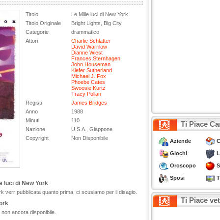
Titolo
Le Mille luci di New York
Titolo Originale
Bright Lights, Big City
Categorie
drammatico
Attori
Charlie Schlatter
David Warrilow
Dianne Wiest
Frances Sternhagen
John Houseman
Kiefer Sutherland
Michael J. Fox
Phoebe Cates
Swoosie Kurtz
Tracy Pollan
Registi
James Bridges
Anno
1988
Minuti
110
Ti Piace Ca
Nazione
U.S.A., Giappone
Copyright
Non Disponibile
Aziende
C
Giochi
L
Oroscopo
S
Sposi
T
e luci di New York
rk verr pubblicata quanto prima, ci scusiamo per il disagio.
Ti Piace ve
York
rk non ancora disponibile.