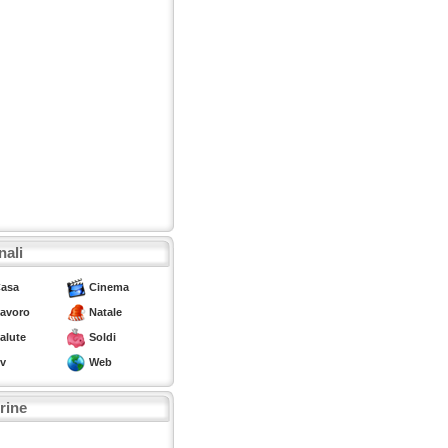
nali
asa
Cinema
avoro
Natale
alute
Soldi
v
Web
trine