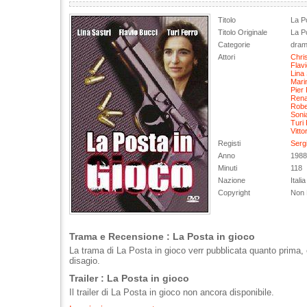
Titolo
La Po
Titolo Originale
La Po
Categorie
dram
Attori
Chri
Flav
Lina 
Marin
Pier
Rena
Rober
Soni
Turi 
Vitto
Registi
Serg
Anno
1988
Minuti
118
Nazione
Italia
Copyright
Non 
Trama e Recensione : La Posta in gioco
La trama di La Posta in gioco verr pubblicata quanto prima, 
disagio.
Trailer : La Posta in gioco
Il trailer di La Posta in gioco non ancora disponibile.