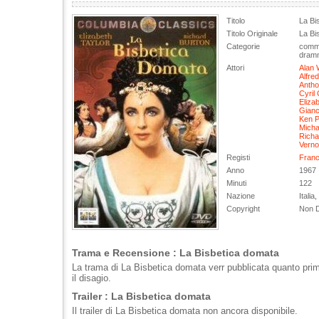
Titolo
La Bi
Titolo Originale
La Bi
Categorie
comm
dramm
Attori
Alan
Alfre
Antho
Cyril
Eliza
Gianc
Ken P
Micha
Richa
Verno
Registi
Franco
Anno
1967
Minuti
122
Nazione
Italia
Copyright
Non D
Trama e Recensione : La Bisbetica domata
La trama di La Bisbetica domata verr pubblicata quanto pri
il disagio.
Trailer : La Bisbetica domata
Il trailer di La Bisbetica domata non ancora disponibile.