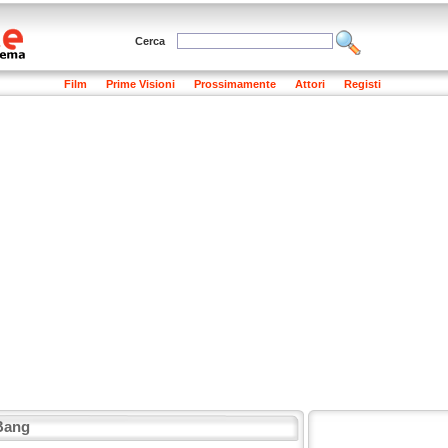
Cerca
Film
Prime Visioni
Prossimamente
Attori
Registi
Bang