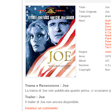
Titolo
Joe
Titolo Originale
Joe
Categorie
dram
Attori
Audr
Bob 
Denn
Este
K Ca
Marl
Patr
Pete
Susa
Tim 
Registi
John
Anno
1970
Minuti
107
Nazione
U.S.
Copyright
Non 
Trama e Recensione : Joe
La trama di Joe verr pubblicata quanto prima, ci scusiamo pe
Trailer : Joe
Il trailer di Joe non ancora disponibile.
Inserisci un commento