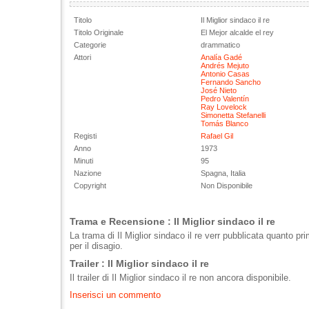
Titolo
Il Miglior sindaco il re
Titolo Originale
El Mejor alcalde el rey
Categorie
drammatico
Attori
Analía Gadé
Andrés Mejuto
Antonio Casas
Fernando Sancho
José Nieto
Pedro Valentín
Ray Lovelock
Simonetta Stefanelli
Tomás Blanco
Registi
Rafael Gil
Anno
1973
Minuti
95
Nazione
Spagna, Italia
Copyright
Non Disponibile
Trama e Recensione : Il Miglior sindaco il re
La trama di Il Miglior sindaco il re verr pubblicata quanto p
per il disagio.
Trailer : Il Miglior sindaco il re
Il trailer di Il Miglior sindaco il re non ancora disponibile.
Inserisci un commento