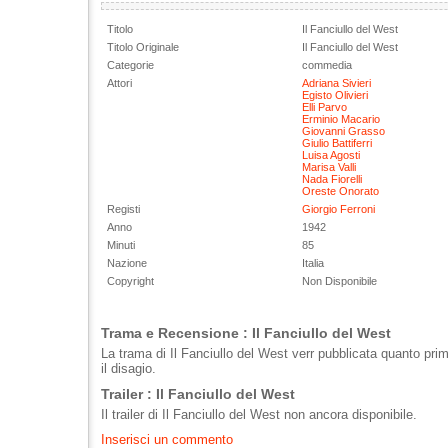
Titolo
Il Fanciullo del West
Titolo Originale
Il Fanciullo del West
Categorie
commedia
Attori
Adriana Sivieri
Egisto Olivieri
Elli Parvo
Erminio Macario
Giovanni Grasso
Giulio Battiferri
Luisa Agosti
Marisa Valli
Nada Fiorelli
Oreste Onorato
Registi
Giorgio Ferroni
Anno
1942
Minuti
85
Nazione
Italia
Copyright
Non Disponibile
Trama e Recensione : Il Fanciullo del West
La trama di Il Fanciullo del West verr pubblicata quanto pri
il disagio.
Trailer : Il Fanciullo del West
Il trailer di Il Fanciullo del West non ancora disponibile.
Inserisci un commento