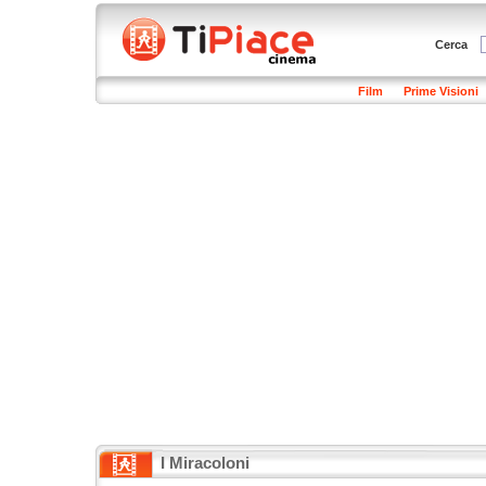
Cerca
Film
Prime Visioni
I Miracoloni