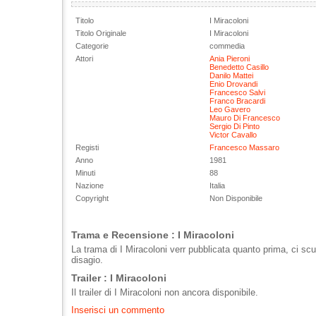
Titolo
I Miracoloni
Titolo Originale
I Miracoloni
Categorie
commedia
Attori
Ania Pieroni
Benedetto Casillo
Danilo Mattei
Enio Drovandi
Francesco Salvi
Franco Bracardi
Leo Gavero
Mauro Di Francesco
Sergio Di Pinto
Victor Cavallo
Registi
Francesco Massaro
Anno
1981
Minuti
88
Nazione
Italia
Copyright
Non Disponibile
Trama e Recensione : I Miracoloni
La trama di I Miracoloni verr pubblicata quanto prima, ci scu
disagio.
Trailer : I Miracoloni
Il trailer di I Miracoloni non ancora disponibile.
Inserisci un commento