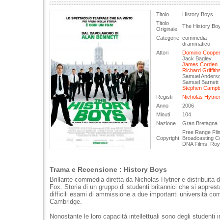
Titolo
History Boys
Titolo
The History Bo
Originale
Categorie
commedia
drammatico
Attori
Dominic Coope
Jack Bagley
James Corden
Richard Griffith
Samuel Anders
Samuel Barnett
Stephen Campb
Registi
Nicholas Hytne
Anno
2006
Minuti
104
Nazione
Gran Bretagna
Free Range Film
Copyright
Broadcasting Co
DNA Films, Roya
Trama e Recensione : History Boys
Brillante commedia diretta da Nicholas Hytner e distribuita 
Fox. Storia di un gruppo di studenti britannici che si apprest
difficili esami di ammissione a due importanti università c
Cambridge.
Nonostante le loro capacità intellettuali sono degli studenti i