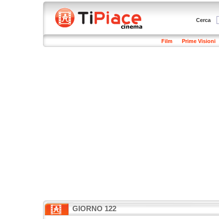
Cerca
Film
Prime Visioni
GIORNO 122