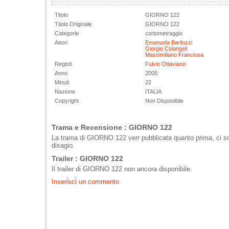
Titolo
GIORNO 122
Titolo Originale
GIORNO 122
Categorie
cortometraggio
Attori
Emanuela Barilozzi
Giorgio Colangeli
Massimiliano Franciosa
Registi
Fulvio Ottaviano
Anno
2005
Minuti
22
Nazione
ITALIA
Copyright
Non Disponibile
Trama e Recensione : GIORNO 122
La trama di GIORNO 122 verr pubblicata quanto prima, ci sc
disagio.
Trailer : GIORNO 122
Il trailer di GIORNO 122 non ancora disponibile.
Inserisci un commento