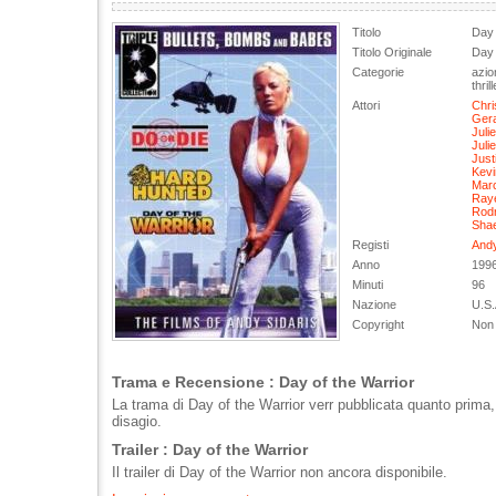
Titolo
Day 
Titolo Originale
Day 
Categorie
azio
thrill
Attori
Chris
Ger
Julie
Juli
Just
Kevi
Marc
Raye
Rodr
Sha
Registi
Andy
Anno
199
Minuti
96
Nazione
U.S.
Copyright
Non 
Trama e Recensione : Day of the Warrior
La trama di Day of the Warrior verr pubblicata quanto prima,
disagio.
Trailer : Day of the Warrior
Il trailer di Day of the Warrior non ancora disponibile.