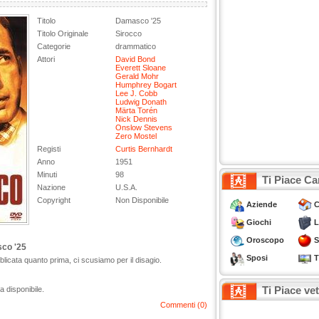
Titolo
Damasco '25
Titolo Originale
Sirocco
Categorie
drammatico
Attori
David Bond
Everett Sloane
Gerald Mohr
Humphrey Bogart
Lee J. Cobb
Ludwig Donath
Märta Torén
Nick Dennis
Onslow Stevens
Zero Mostel
Registi
Curtis Bernhardt
Anno
1951
Minuti
98
Ti Piace Ca
Nazione
U.S.A.
Copyright
Non Disponibile
Aziende
C
Giochi
L
Oroscopo
S
co '25
Sposi
T
icata quanto prima, ci scusiamo per il disagio.
Ti Piace ve
a disponibile.
Commenti (0)