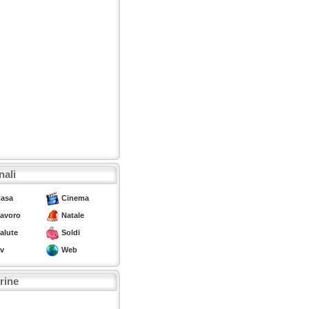
nali
asa
Cinema
avoro
Natale
alute
Soldi
v
Web
trine