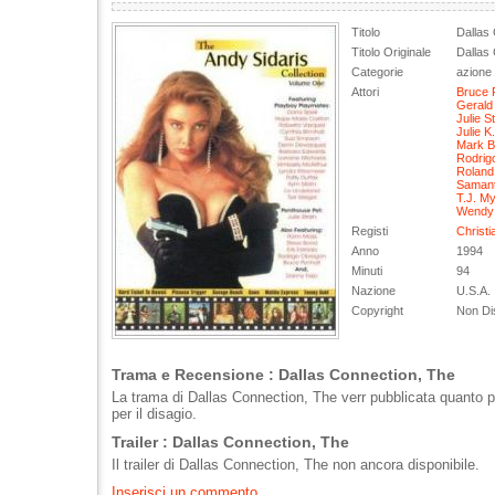
Titolo
Dallas
Titolo Originale
Dallas
Categorie
azione
Attori
Bruce 
Gerald
Julie St
Julie K
Mark B
Rodrig
Roland
Samanth
T.J. M
Wendy 
Registi
Christi
Anno
1994
Minuti
94
Nazione
U.S.A.
Copyright
Non Dis
Trama e Recensione : Dallas Connection, The
La trama di Dallas Connection, The verr pubblicata quanto 
per il disagio.
Trailer : Dallas Connection, The
Il trailer di Dallas Connection, The non ancora disponibile.
Inserisci un commento